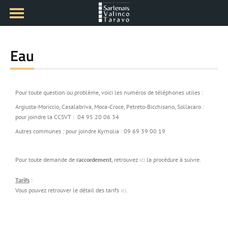
Eau
Pour toute question ou problème, voici les numéros de téléphones utiles :
Argiusta-Moriccio, Casalabriva, Moca-Croce, Petreto-Bicchisano, Sollacaro :
pour joindre la CCSVT : 04 95 20 06 34
Autres communes : pour joindre Kyrnolia : 09 69 39 00 19
Pour toute demande de
raccordement
, retrouvez
ici
la procédure à suivre.
Tarifs
:
Vous pouvez retrouver le détail des tarifs
ici
.