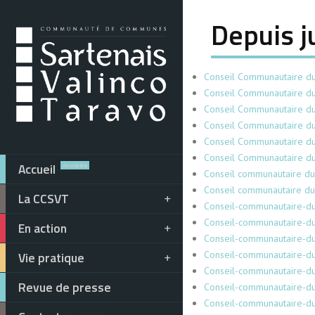
Depuis j
Conseil Communautaire du
Conseil Communautaire d
Conseil Communautaire d
Conseil Communautaire 
Conseil Communautaire 
Conseil Communautaire du
Accueil
description
Conseil communautaire d
Conseil communautaire du
La CCSVT
Conseil-communautaire-du
Conseil-communautaire-
En action
Conseil-communautaire-du
Vie pratique
Conseil-communautaire-du
Conseil-communautaire-du
Revue de presse
Conseil-communautaire-du
Conseil-communautaire-du