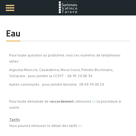
Eau
Pour toute question ou problème, voici les numéros de téléphones
utiles :
Argiusta-Moriccio, Casalabriva, Moca-Croce, Petreto-Bicchisano,
Sollacaro : pour joindre la CCSVT : 04 95 20 06 34
Autres communes : pour joindre Kyrnolia : 09 69 39 00 19
Pour toute demande de
raccordement
, retrouvez
ici
la procédure à
suivre.
Tarifs
:
Vous pouvez retrouver le détail des tarifs
ici
.